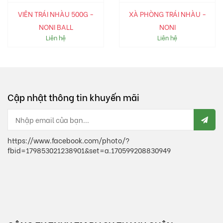
VIÊN TRÁI NHÀU 500G -
XÀ PHÒNG TRÁI NHÀU -
NONI BALL
NONI
Liên hệ
Liên hệ
Cập nhật thông tin khuyến mãi
https://www.facebook.com/photo/?
fbid=179853021238901&set=a.170599208830949