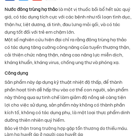
Nước đông trùng hạ thảo
là một vị thuốc bồi bổ hết sức quý
giá, có tác dụng tích cực với các bệnh như rối loạn tình dục,
thận hư, liệt dương, di tinh, đau lưng mỏi gối, và có tác
dụng tốt đối với trẻ em chậm lớn.
Một số nghiên cứu hiện đại chỉ ra rằng đông trùng hạ thảo
có tác dụng tăng cường công năng của tuyến thượng thận,
cải thiện chức năng thận, nâng cao năng lực miễn dịch,
kháng khuẩn, kháng virus, chống ung thư và phóng xạ.
Công dụng
Sản phẩm này áp dụng kỹ thuật nhiệt độ thấp, để thành
phần hoạt tính dễ hấp thu vào cơ thể con người, sản phẩm
này thông qua sự tinh chế làm giảm độ nồng sẽ càng tiện
lợi cho việc sử dụng, sản phẩm này không có thành phần
kích tố, không có tác dụng phụ, là một loại thực phẩm dinh
dưỡng thiên nhiên quý hiếm.
Bảo vệ thận trong trường hợp gặp tổn thương do thiếu máu.
Làm hạ huyết áp ở người cao huyết áp