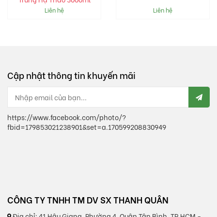
Liên hệ
Liên hệ
Cập nhật thông tin khuyến mãi
https://www.facebook.com/photo/?
fbid=179853021238901&set=a.170599208830949
CÔNG TY TNHH TM DV SX THANH QUÂN
Địa chỉ:
41 Hậu Giang, Phường 4, Quận Tân Bình, TP.HCM -